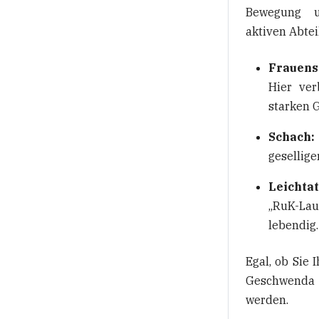
Bewegung u
aktiven Abte
Frauens
Hier ver
starken 
Schach:
gesellig
Leichta
„RuK-Lau
lebendig.
Egal, ob Sie 
Geschwenda k
werden.