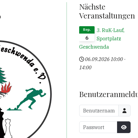
Nächste
6
Veranstaltungen
3. RuK-Lauf,
Sep.
6
Sportplatz
Geschwenda
06.09.2026
10:00
-
14:00
Benutzeranmeld
Benutzername
Passwort
Passw