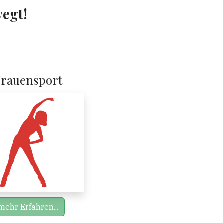
wegt!
Frauensport
mehr Erfahren...