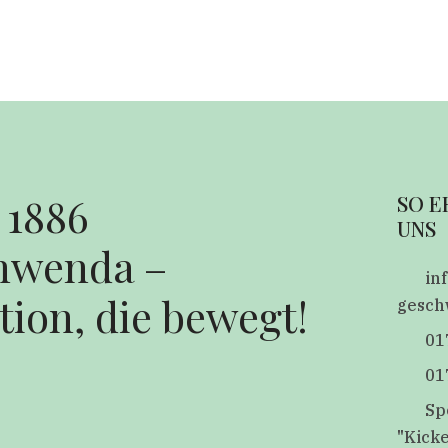
 1886
SO E
UNS
hwenda –
in
tion, die bewegt!
gesch
01
01
Sp
"Kick