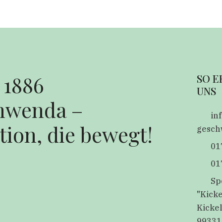
 1886
SO E
UNS
hwenda –
in
tion, die bewegt!
gesch
01
01
Sp
"Kick
Kicke
99331