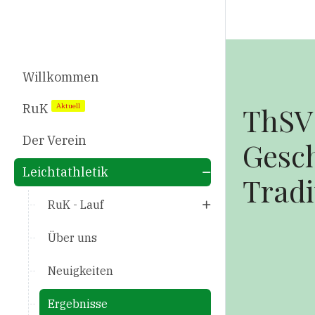
Willkommen
ThSV
RuK
Aktuell
Der Verein
Gesc
Leichtathletik
Tradi
RuK - Lauf
Über uns
Neuigkeiten
Ergebnisse