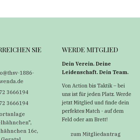
RREICHEN SIE
WERDE MITGLIED
Dein Verein. Deine
Leidenschaft. Dein Team.
fo@thsv-1886-
wenda.de
Von Action bis Taktik – bei
72 3666194
uns ist für jeden Platz. Werde
jetzt Mitglied und finde dein
72 3666194
perfektes Match - auf dem
ortanlage
Feld oder am Brett!
elhähnchen",
lhähnchen 16c,
zum Mitgliedantrag
 Geratal