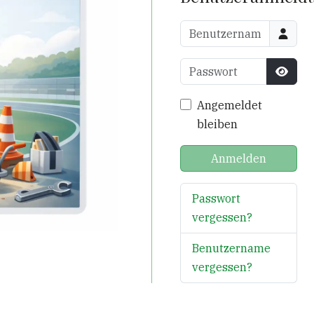
Benutzername
Passwort
Passw
Angemeldet
bleiben
Anmelden
Passwort
vergessen?
Benutzername
vergessen?