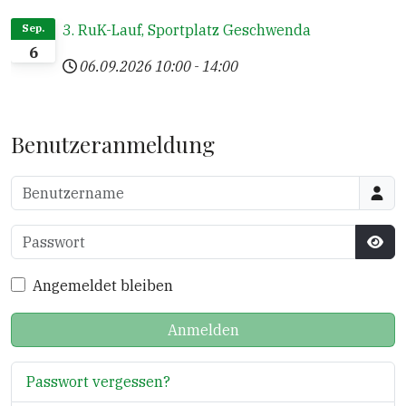
3. RuK-Lauf, Sportplatz Geschwenda
Sep.
6
06.09.2026
10:00
-
14:00
Benutzeranmeldung
Benutzername
Passwort
Pass
Angemeldet bleiben
Anmelden
Passwort vergessen?